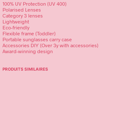
100% UV Protection (UV 400)
Polarised Lenses
Category 3 lenses
Lightweight
Eco-friendly
Flexible frame (Toddler)
Portable sunglasses carry case
Accessories DlY (Over 3y with accessories)
Award-winning design
PRODUITS SIMILAIRES
59,00
€
39,95
€
Ajouter au panier
Choix des options