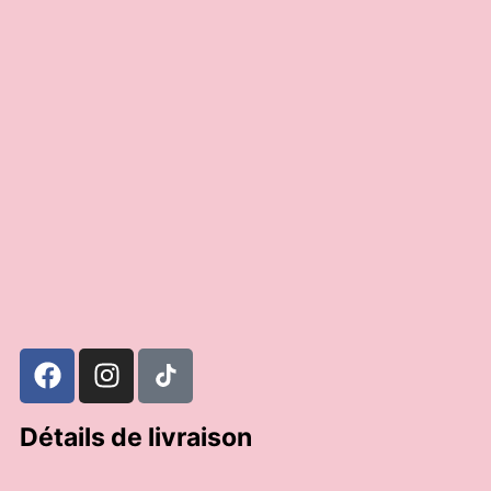
12,95
€
29,95
€
15,00
€
Ajouter au panier
Choix des options
Détails de livraison