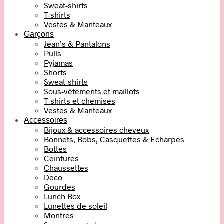
Sweat-shirts
T-shirts
Vestes & Manteaux
Garçons
Jean’s & Pantalons
Pulls
Pyjamas
Shorts
Sweat-shirts
Sous-vêtements et maillots
T-shirts et chemises
Vestes & Manteaux
Accessoires
Bijoux & accessoires cheveux
Bonnets, Bobs, Casquettes & Echarpes
Bottes
Ceintures
Chaussettes
Deco
Gourdes
Lunch Box
Lunettes de soleil
Montres