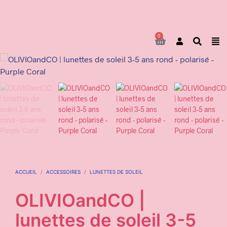
0
Les frais de livraison s'élèvent à 6,95 € TTC pour les envois en Belgique,
gratuits à partir de 75 € d'achat.
Pour les envois vers la France et le Luxembourg, les frais sont de 14 € TTC,
gratuits à partir de 100 € d'achat.
ACCUEIL
/
ACCESSOIRES
/
LUNETTES DE SOLEIL
OLIVIOandCO |
lunettes de soleil 3-5