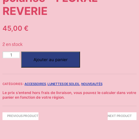
REVERIE
45,00
€
2 en stock
quantité
Ajouter au panier
de
OLIVIOandCO
|
lunettes
CATÉGORIES :
ACCESSOIRES
,
LUNETTES DE SOLEIL
,
NOUVEAUTÉS
de
soleil
3-
5
ans
oval
PREVIOUS PRODUCT
NEXT PRODUCT
-
polarisé
-