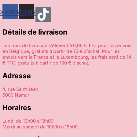
peuvent
acebook
Instagram
être
choisies
sur
la
Détails de livraison
page
du
produit
Les frais de livraison s’élèvent à 6,95 € TTC pour les envois
en Belgique, gratuits à partir de 75 € d’achat. Pour les
envois vers la France et le Luxembourg, les frais sont de 14
€ TTC, gratuits à partir de 100 € d’achat.
Adresse
4, rue Saint-Jean
5000 Namur
Horaires
Lundi de 13h00 à 18h00
Mardi au samedi de 10h00 à 18h00