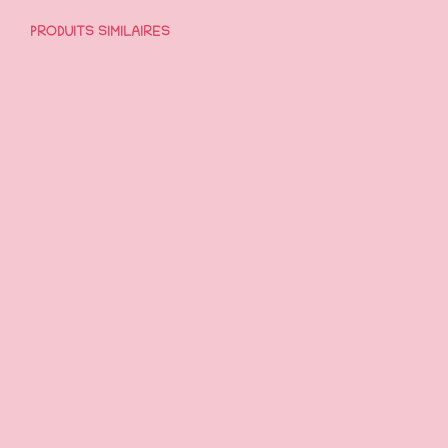
PRODUITS SIMILAIRES
17,95
€
AJOUTER AU PANIER
5,00
€
AJOUTER AU PANIER
39,95
€
32,95
€
CHOIX DES OPTIONS