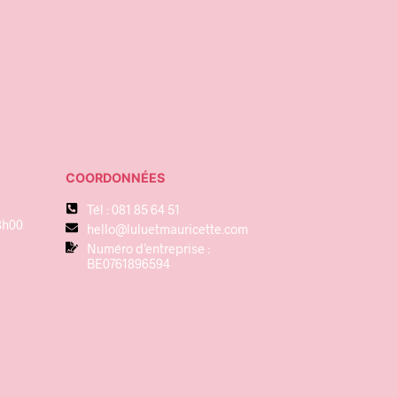
32,95
€
Ajouter au panier
COORDONNÉES
Tél : 081 85 64 51
8h00
hello@luluetmauricette.com
Numéro d’entreprise :
BE0761896594