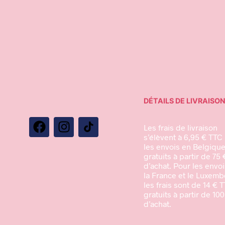
39,95
€
12,95
€
Choix des o
Ajouter au panier
DÉTAILS DE LIVRAISO
Les frais de livraison
s’élèvent à 6,95 € TTC
les envois en Belgique
gratuits à partir de 75 
d’achat. Pour les envoi
la France et le Luxemb
les frais sont de 14 € 
gratuits à partir de 100
d’achat.