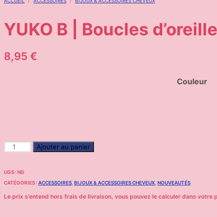
ACCUEIL
/
ACCESSOIRES
/
BIJOUX & ACCESSOIRES CHEVEUX
YUKO B | Boucles d’oreil
8,95
€
Couleur
Ajouter au panier
UGS :
ND
CATÉGORIES :
ACCESSOIRES
,
BIJOUX & ACCESSOIRES CHEVEUX
,
NOUVEAUTÉS