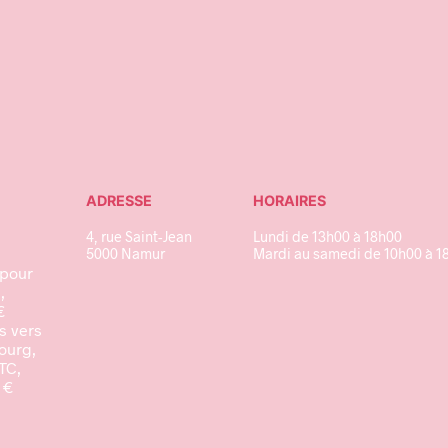
5,00
€
ptions
Ajouter au panier
N
ADRESSE
HORAIRES
4, rue Saint-Jean
Lundi de 13h00 à 18h00
5000 Namur
Mardi au samedi de 10h00 à 1
 pour
,
€
s vers
ourg,
TTC,
 €