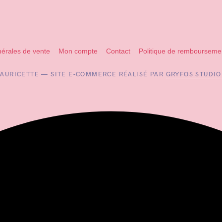
nérales de vente
Mon compte
Contact
Politique de rembourseme
MAURICETTE — SITE E-COMMERCE RÉALISÉ PAR
GRYFOS STUDIO