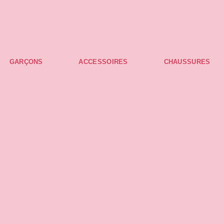
gratuits à partir de 75 € d'achat.
gratuits à partir de 100 € d'achat.
GARÇONS
ACCESSOIRES
CHAUSSURES