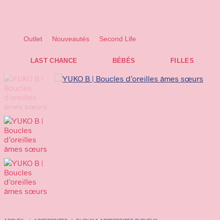
Les frais de livraison s'élèvent à 6,95 € TTC pour les envois en Belgique, 
Pour les envois vers la France et le Luxembourg, les frais sont de 14 € TTC, 
Outlet
Nouveautés
Second Life
LAST CHANCE
BÉBÉS
FILLES