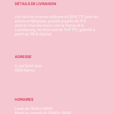
DÉTAILS DE LIVRAISON
Les frais de livraison s’élèvent à 6,95 € TTC pour les
envois en Belgique, gratuits à partir de 75 €
d’achat. Pour les envois vers la France et le
Luxembourg, les frais sont de 14 € TTC, gratuits à
partir de 100 € d’achat.
ADRESSE
4, rue Saint-Jean
5000 Namur
HORAIRES
Lundi de 13h00 à 18h00
Mardi au samedi de 10h00 à 18h00