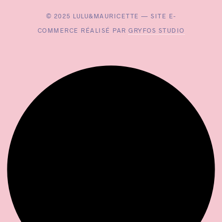
© 2025 LULU&MAURICETTE — SITE E-
COMMERCE RÉALISÉ PAR
GRYFOS STUDIO