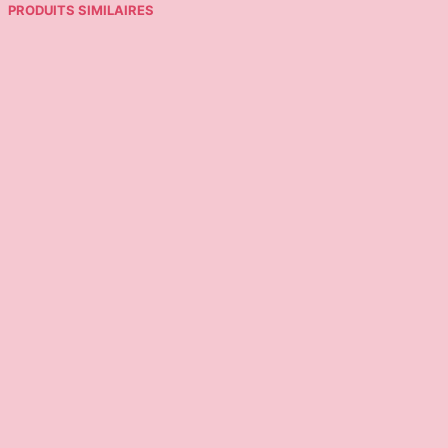
PRODUITS SIMILAIRES
12,90
€
Ajouter au panier
18,00
€
Ajouter au panier
17,95
€
29,95
€
15,00
€
Ajouter au panier