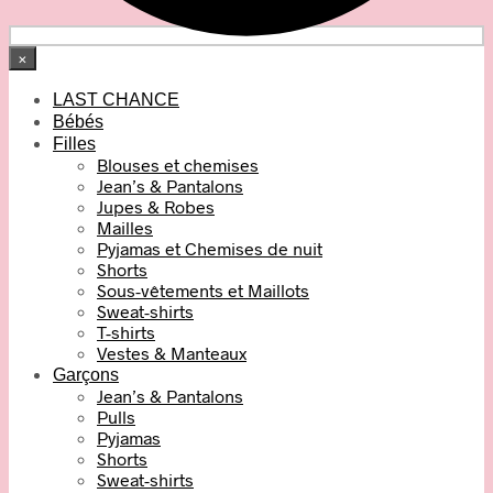
×
LAST CHANCE
Bébés
Filles
Blouses et chemises
Jean’s & Pantalons
Jupes & Robes
Mailles
Pyjamas et Chemises de nuit
Shorts
Sous-vêtements et Maillots
Sweat-shirts
T-shirts
Vestes & Manteaux
Garçons
Jean’s & Pantalons
Pulls
Pyjamas
Shorts
Sweat-shirts