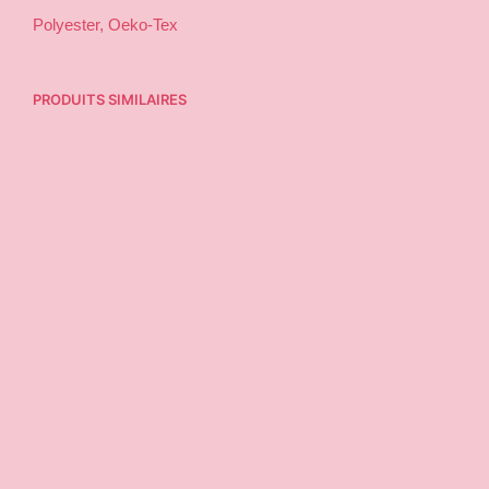
Polyester, Oeko-Tex
PRODUITS SIMILAIRES
12,90
€
AJOUTER AU PANIER
19,95
€
AJOUTER AU PANIER