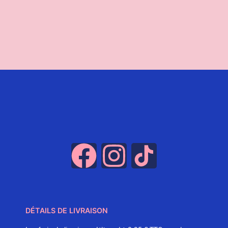
39,95
€
30,00
€
CHOIX DES OPTIONS
AJOUTER AU PANIER
DÉTAILS DE LIVRAISON