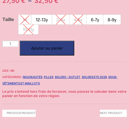
27,50
€
–
32,50
€
Taille
14
12-13y
2-3y
4-5y
6-7y
8-9y
10-11y
Ajouter au panier
UGS :
ND
CATÉGORIES :
NOUVEAUTÉS
,
FILLES
,
SOLDES - OUTLET
,
SOLDES ETE 2026
,
SOUS-
VÊTEMENTS ET MAILLOTS
PREVIOUS PRODUCT
NEXT PRODUCT