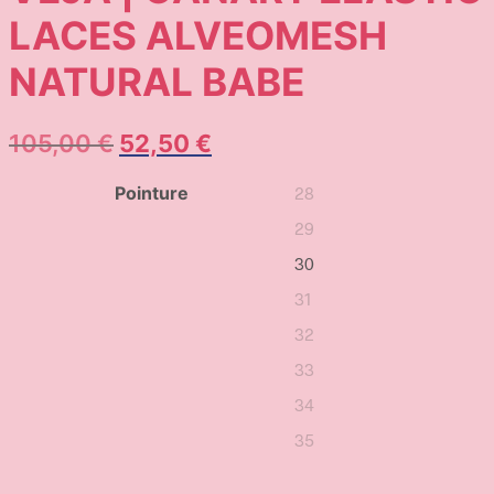
LACES ALVEOMESH
NATURAL BABE
105,00
€
52,50
€
Pointure
28
29
30
31
32
33
34
35