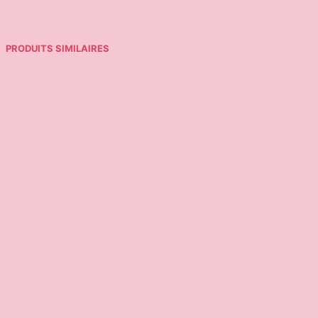
PRODUITS SIMILAIRES
29,95
€
15,00
€
25,95
€
Choix des options
Ajouter au panier
6,95
€
39,95
€