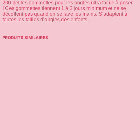
200 petites gommettes pour les ongles ultra facile à poser
!
Ces gommettes tiennent 1 à 2 jours minimum et ne se
décollent pas quand on se lave les mains.
S’adaptent à
toutes les tailles d’ongles des enfants.
PRODUITS SIMILAIRES
5,00
€
39,95
€
Ajouter au panier
Choix des options