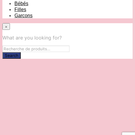
Bébés
Filles
Garcons
×
What are you looking for?