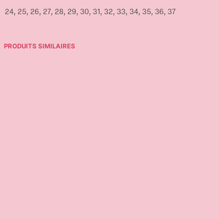
24, 25, 26, 27, 28, 29, 30, 31, 32, 33, 34, 35, 36, 37
PRODUITS SIMILAIRES
17,95
€
12,90
€
Ajouter au panier
Ajouter au panier
5,00
€
Ajouter au panier