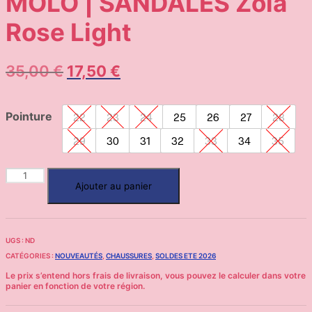
MOLO | SANDALES Zola
Rose Light
35,00
€
17,50
€
Pointure
22
23
24
25
26
27
28
29
30
31
32
33
34
35
Ajouter au panier
UGS :
ND
CATÉGORIES :
NOUVEAUTÉS
,
CHAUSSURES
,
SOLDES ETE 2026