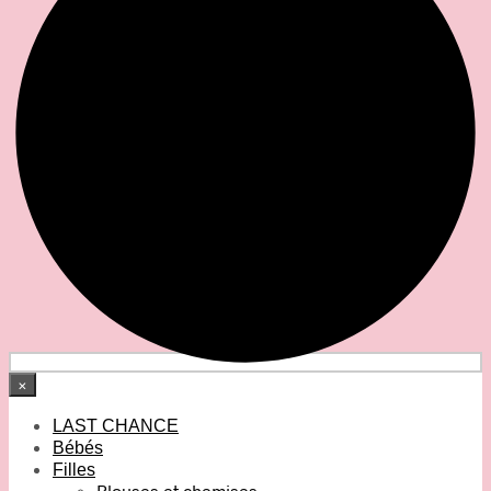
×
LAST CHANCE
Bébés
Filles
Blouses et chemises