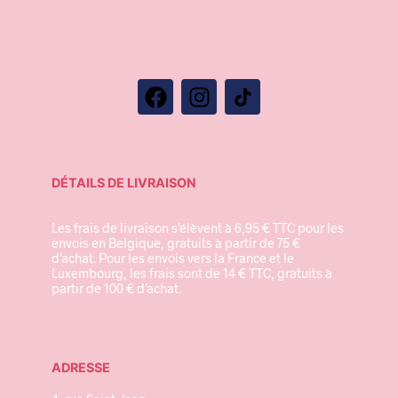
DÉTAILS DE LIVRAISON
Les frais de livraison s’élèvent à 6,95 € TTC pour les
envois en Belgique, gratuits à partir de 75 €
d’achat. Pour les envois vers la France et le
Luxembourg, les frais sont de 14 € TTC, gratuits à
partir de 100 € d’achat.
ADRESSE