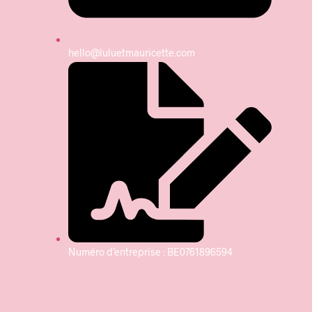
hello@luluetmauricette.com
Numéro d’entreprise : BE0761896594