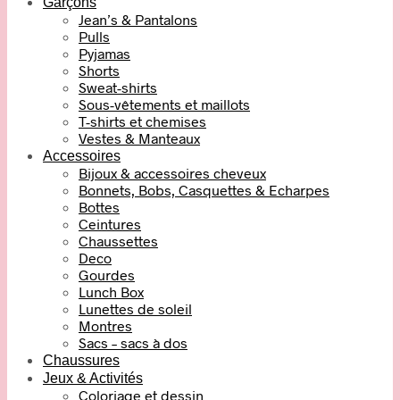
Garçons
Jean’s & Pantalons
Pulls
Pyjamas
Shorts
Sweat-shirts
Sous-vêtements et maillots
T-shirts et chemises
Vestes & Manteaux
Accessoires
Bijoux & accessoires cheveux
Bonnets, Bobs, Casquettes & Echarpes
Bottes
Ceintures
Chaussettes
Deco
Gourdes
Lunch Box
Lunettes de soleil
Montres
Sacs – sacs à dos
Chaussures
Jeux & Activités
Coloriage et dessin