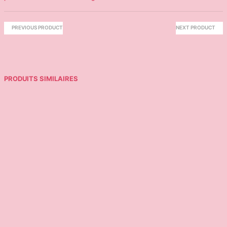
PREVIOUS PRODUCT
NEXT PRODUCT
PRODUITS SIMILAIRES
32,95
€
19,95
€
Ajouter au panier
Ajouter au panier