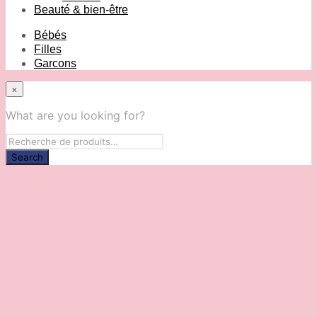
Beauté & bien-être
Bébés
Filles
Garcons
×
What are you looking for?