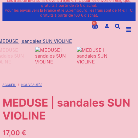
Les frais de livraison s'élèvent à 6,95 € TTC pour les envois en Belgique,
gratuits à partir de 75 € d'achat.
Pour les envois vers la France et le Luxembourg, les frais sont de 14 € TTC,
gratuits à partir de 100 € d'achat.
0
ACCUEIL
/
NOUVEAUTÉS
MEDUSE | sandales SUN
VIOLINE
17,00
€