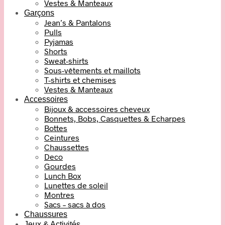
Vestes & Manteaux
Garçons
Jean’s & Pantalons
Pulls
Pyjamas
Shorts
Sweat-shirts
Sous-vêtements et maillots
T-shirts et chemises
Vestes & Manteaux
Accessoires
Bijoux & accessoires cheveux
Bonnets, Bobs, Casquettes & Echarpes
Bottes
Ceintures
Chaussettes
Deco
Gourdes
Lunch Box
Lunettes de soleil
Montres
Sacs – sacs à dos
Chaussures
Jeux & Activités