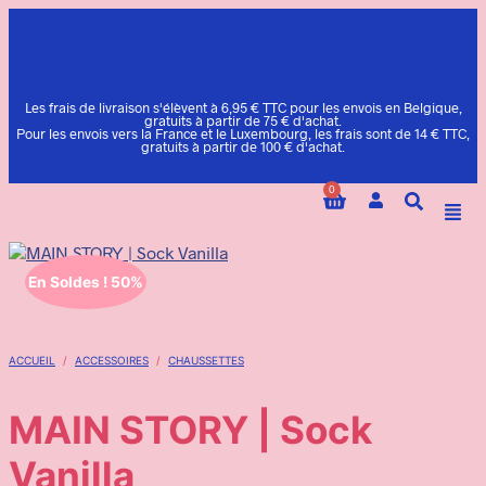
Les frais de livraison s'élèvent à 6,95 € TTC pour les envois en Belgique,
gratuits à partir de 75 € d'achat.
Pour les envois vers la France et le Luxembourg, les frais sont de 14 € TTC,
gratuits à partir de 100 € d'achat.
0
Commande envoyée dans les 48h.
En Soldes ! 50%
ACCUEIL
/
ACCESSOIRES
/
CHAUSSETTES
MAIN STORY | Sock
Vanilla