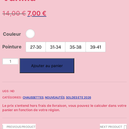
14,00
€
7,00
€
Couleur
Pointure
27-30
31-34
35-38
39-41
Ajouter au panier
UGS :
ND
CATÉGORIES :
CHAUSSETTES
,
NOUVEAUTÉS
,
SOLDES ETE 2026
PREVIOUS PRODUCT
NEXT PRODUCT