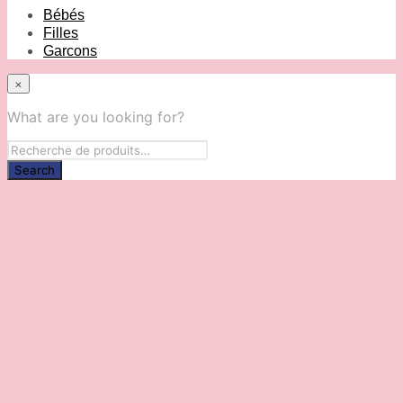
Bébés
Filles
Garcons
×
What are you looking for?