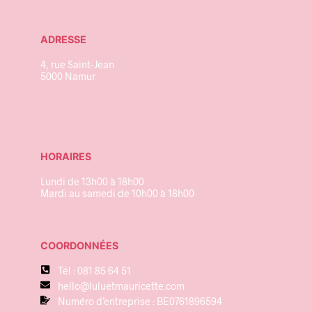
ADRESSE
4, rue Saint-Jean
5000 Namur
HORAIRES
Lundi de 13h00 à 18h00
Mardi au samedi de 10h00 à 18h00
COORDONNÉES
Tél : 081 85 64 51
hello@luluetmauricette.com
Numéro d’entreprise : BE0761896594