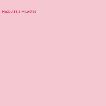
PRODUITS SIMILAIRES
39,95
€
17,95
€
Choix des options
Ajouter au panier
6,95
€
39,95
€
Ajouter au panier
Choix des options