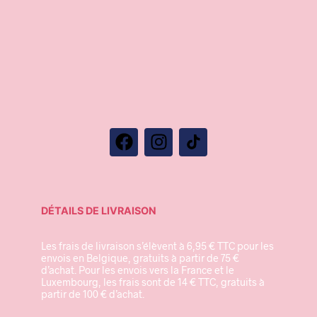
DÉTAILS DE LIVRAISON
Les frais de livraison s’élèvent à 6,95 € TTC pour les
envois en Belgique, gratuits à partir de 75 €
d’achat. Pour les envois vers la France et le
Luxembourg, les frais sont de 14 € TTC, gratuits à
partir de 100 € d’achat.