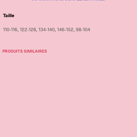
Taille
110-116, 122-128, 134-140, 146-152, 98-104
PRODUITS SIMILAIRES
15,00
€
18,00
€
Ajouter au panier
Ajouter au panier