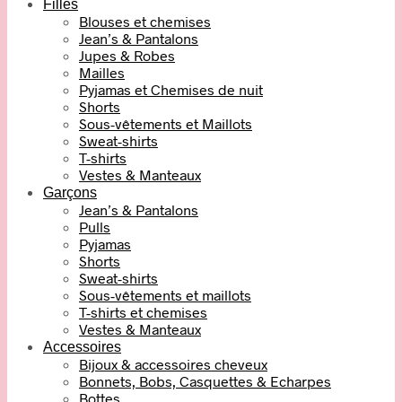
Filles
Blouses et chemises
Jean’s & Pantalons
Jupes & Robes
Mailles
Pyjamas et Chemises de nuit
Shorts
Sous-vêtements et Maillots
Sweat-shirts
T-shirts
Vestes & Manteaux
Garçons
Jean’s & Pantalons
Pulls
Pyjamas
Shorts
Sweat-shirts
Sous-vêtements et maillots
T-shirts et chemises
Vestes & Manteaux
Accessoires
Bijoux & accessoires cheveux
Bonnets, Bobs, Casquettes & Echarpes
Bottes