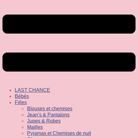
LAST CHANCE
Bébés
Filles
Blouses et chemises
Jean’s & Pantalons
Jupes & Robes
Mailles
Pyjamas et Chemises de nuit