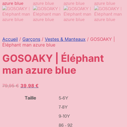
Accueil
/
Garçons
/
Vestes & Manteaux
/
GOSOAKY |
Éléphant man azure blue
GOSOAKY | Éléphant
man azure blue
Le
Le
79,95
€
39,98
€
prix
prix
initial
actuel
Taille
5-6Y
était :
est :
7-8Y
79,95 €.
39,98 €.
9-10Y
86 - 92