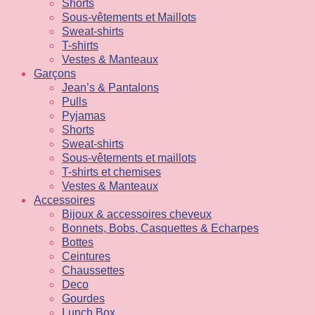
Shorts
Sous-vêtements et Maillots
Sweat-shirts
T-shirts
Vestes & Manteaux
Garçons
Jean’s & Pantalons
Pulls
Pyjamas
Shorts
Sweat-shirts
Sous-vêtements et maillots
T-shirts et chemises
Vestes & Manteaux
Accessoires
Bijoux & accessoires cheveux
Bonnets, Bobs, Casquettes & Echarpes
Bottes
Ceintures
Chaussettes
Deco
Gourdes
Lunch Box