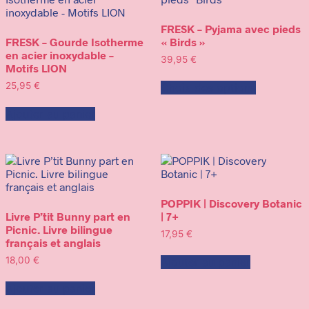
FRESK – Pyjama avec pieds
FRESK – Gourde Isotherme
« Birds »
en acier inoxydable –
39,95
€
Motifs LION
Ce
25,95
€
Choix des options
produit
a
Ajouter au panier
plusieurs
variations.
Les
options
peuvent
être
choisies
POPPIK | Discovery Botanic
sur
Livre P’tit Bunny part en
| 7+
la
Picnic. Livre bilingue
page
17,95
€
français et anglais
du
produit
18,00
€
Ajouter au panier
Ajouter au panier