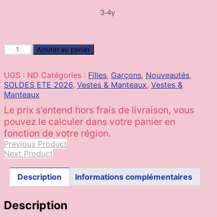
3-4y
quantité
Ajouter au panier
de
GOSOAKY
UGS :
ND
Catégories :
Filles
,
Garçons
,
Nouveautés
,
|
SOLDES ETE 2026
,
Vestes & Manteaux
,
Vestes &
Éléphant
Manteaux
man
azure
blue
Previous Product
Next Product
Description
Informations complémentaires
Description