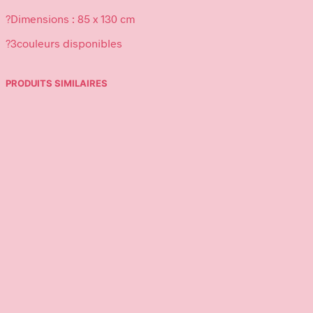
?Dimensions : 85 x 130 cm
?3couleurs disponibles
PRODUITS SIMILAIRES
39,95
€
32,95
€
Ajouter au panier
Ajouter au panier