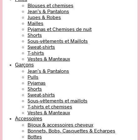
Blouses et chemises
Jean’s & Pantalons
Jupes & Robes
Mailles
Pyjamas et Chemises de nuit
Shorts
Sous-vêtements et Maillots
Sweat-shirts
T-shirts
Vestes & Manteaux
Garçons
Jean’s & Pantalons
Pulls
Pyjamas
Shorts
Sweat-shirts
Sous-vêtements et maillots
T-shirts et chemises
Vestes & Manteaux
Accessoires
Bijoux & accessoires cheveux
Bonnets, Bobs, Casquettes & Echarpes
Bottes