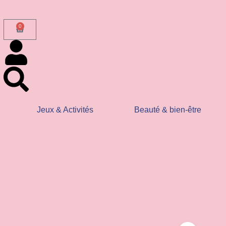
0
s envois en
Commande
 frais sont
Jeux & Activités
Beauté & bien-être