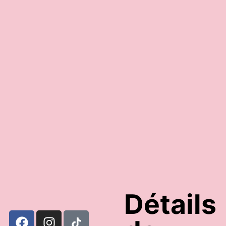
39,95
€
39,95
€
Ajouter au panier
Choix des o
Détails