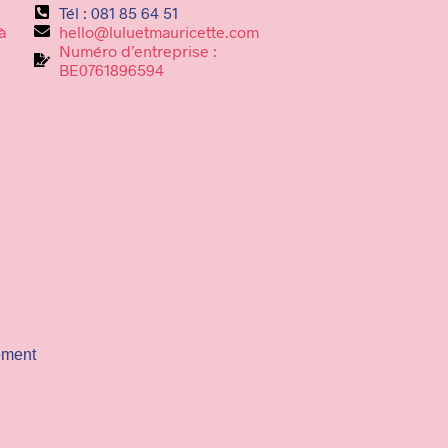
Tél : 081 85 64 51
à
hello@luluetmauricette.com
Numéro d’entreprise :
BE0761896594
ement