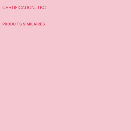
CERTIFICATION: TBC
PRODUITS SIMILAIRES
15,00
€
25,95
€
Ajouter au panier
Ajouter au panier
59,00
€