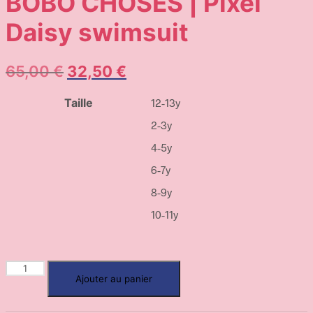
BOBO CHOSES | Pixel
Daisy swimsuit
65,00
€
32,50
€
Taille
12-13y
2-3y
4-5y
6-7y
8-9y
10-11y
Ajouter au panier