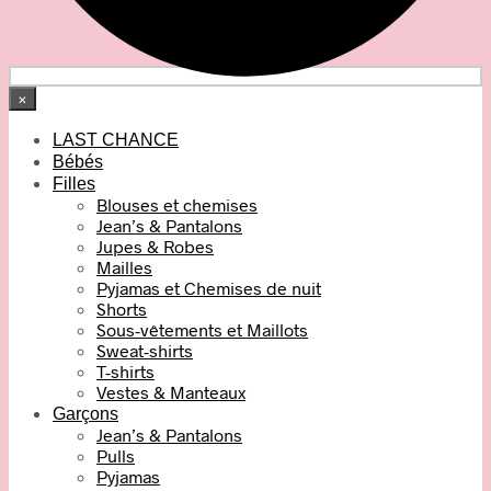
×
LAST CHANCE
Bébés
Filles
Blouses et chemises
Jean’s & Pantalons
Jupes & Robes
Mailles
Pyjamas et Chemises de nuit
Shorts
Sous-vêtements et Maillots
Sweat-shirts
T-shirts
Vestes & Manteaux
Garçons
Jean’s & Pantalons
Pulls
Pyjamas