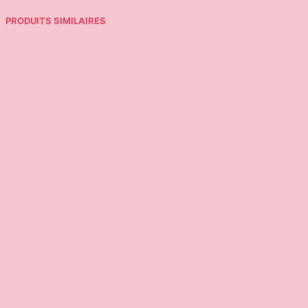
PRODUITS SIMILAIRES
39,95
€
19,95
€
Choix des options
Ajouter au panier
5,00
€
39,95
€
Ajouter au panier
Ajouter au panier