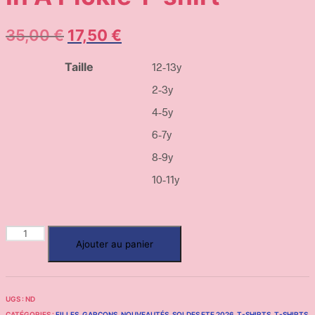
35,00
€
17,50
€
Taille
12-13y
2-3y
4-5y
6-7y
8-9y
10-11y
Ajouter au panier
UGS :
ND
CATÉGORIES :
FILLES
,
GARÇONS
,
NOUVEAUTÉS
,
SOLDES ETE 2026
,
T-SHIRTS
,
T-SHIRTS