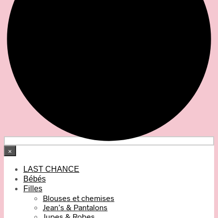
×
LAST CHANCE
Bébés
Filles
Blouses et chemises
Jean’s & Pantalons
Jupes & Robes