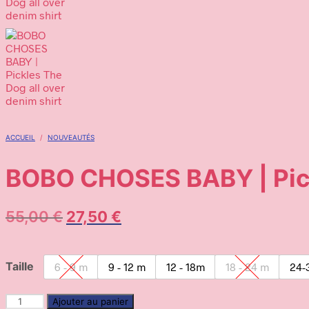
ACCUEIL
/
NOUVEAUTÉS
BOBO CHOSES BABY | Pickl
55,00
€
27,50
€
Taille
6 - 9 m
9 - 12 m
12 - 18m
18 - 24 m
24-
Ajouter au panier