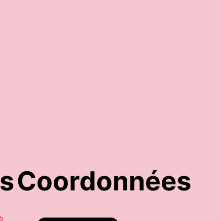
32,95
€
Ajouter au panier
es
Coordonnées
à