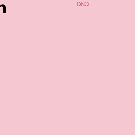
n
18h00
s