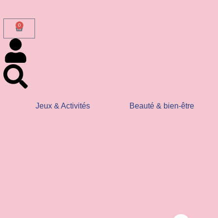
0
s envois en
Commande
 frais sont
Jeux & Activités
Beauté & bien-être