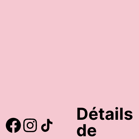
39,95
€
19,95
€
Choix des options
Ajouter au 
Détails
de