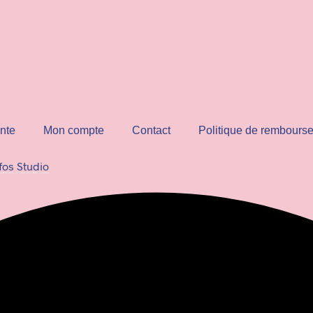
nte
Mon compte
Contact
Politique de rembours
fos Studio