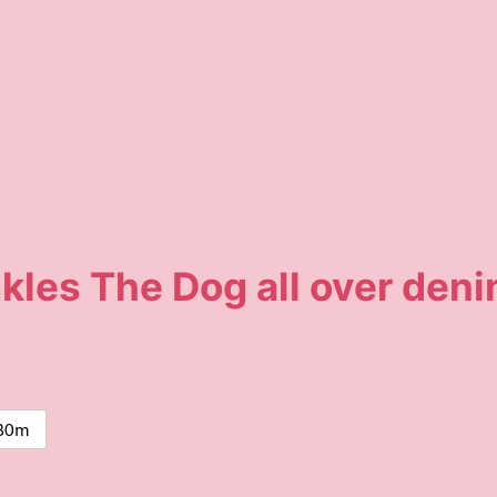
es The Dog all over deni
30m