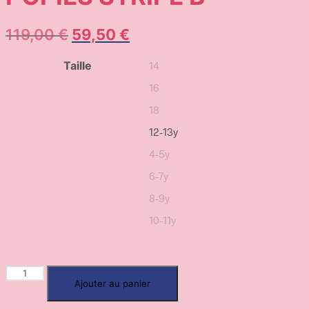
119,00
€
59,50
€
Taille
14
16
18
12-13y
4-5y
6-7y
8-9y
10-11y
Ajouter au panier