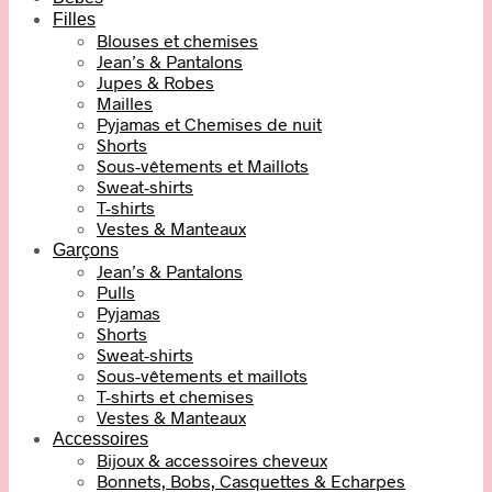
Filles
Blouses et chemises
Jean’s & Pantalons
Jupes & Robes
Mailles
Pyjamas et Chemises de nuit
Shorts
Sous-vêtements et Maillots
Sweat-shirts
T-shirts
Vestes & Manteaux
Garçons
Jean’s & Pantalons
Pulls
Pyjamas
Shorts
Sweat-shirts
Sous-vêtements et maillots
T-shirts et chemises
Vestes & Manteaux
Accessoires
Bijoux & accessoires cheveux
Bonnets, Bobs, Casquettes & Echarpes