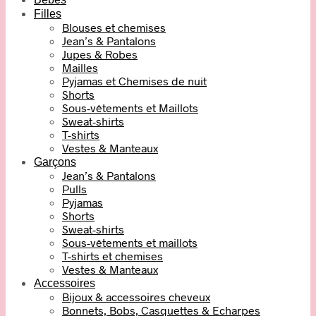
Filles
Blouses et chemises
Jean’s & Pantalons
Jupes & Robes
Mailles
Pyjamas et Chemises de nuit
Shorts
Sous-vêtements et Maillots
Sweat-shirts
T-shirts
Vestes & Manteaux
Garçons
Jean’s & Pantalons
Pulls
Pyjamas
Shorts
Sweat-shirts
Sous-vêtements et maillots
T-shirts et chemises
Vestes & Manteaux
Accessoires
Bijoux & accessoires cheveux
Bonnets, Bobs, Casquettes & Echarpes