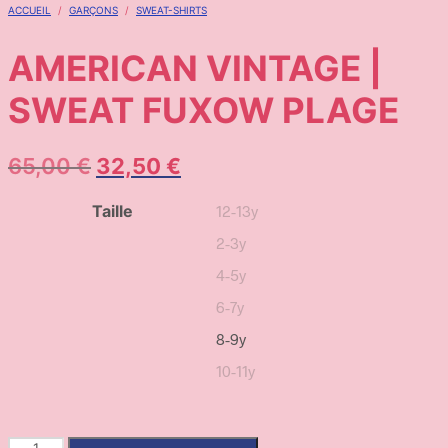
ACCUEIL
/
GARÇONS
/
SWEAT-SHIRTS
AMERICAN VINTAGE |
SWEAT FUXOW PLAGE
65,00
€
32,50
€
Taille
12-13y
2-3y
4-5y
6-7y
8-9y
10-11y