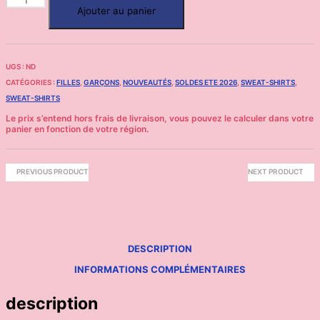
Ajouter au panier
UGS :
ND
CATÉGORIES :
FILLES
,
GARÇONS
,
NOUVEAUTÉS
,
SOLDES ETE 2026
,
SWEAT-SHIRTS
,
SWEAT-SHIRTS
PREVIOUS PRODUCT
NEXT PRODUCT
DESCRIPTION
INFORMATIONS COMPLÉMENTAIRES
description