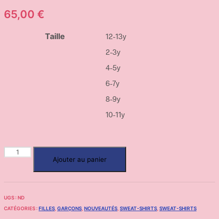
65,00
€
Taille
12-13y
2-3y
4-5y
6-7y
8-9y
10-11y
Ajouter au panier
UGS :
ND
CATÉGORIES :
FILLES
,
GARÇONS
,
NOUVEAUTÉS
,
SWEAT-SHIRTS
,
SWEAT-SHIRTS