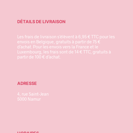
DÉTAILS DE LIVRAISON
Les frais de livraison s’élèvent à 6,95 € TTC pour les
envois en Belgique, gratuits à partir de 75 €
d’achat. Pour les envois vers la France et le
Luxembourg, les frais sont de 14 € TTC, gratuits à
partir de 100 € d’achat.
ADRESSE
4, rue Saint-Jean
5000 Namur