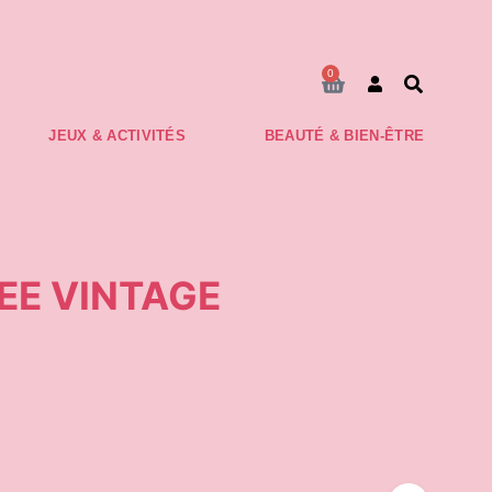
Commande envoyée dans les 48h
0
JEUX & ACTIVITÉS
BEAUTÉ & BIEN-ÊTRE
GEE VINTAGE