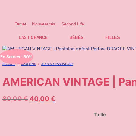
Les frais de livraison s'élèvent à 6,95 € TTC pour les envois en Belgique, 
Pour les envois vers la France et le Luxembourg, les frais sont de 14 € TTC, 
Outlet
Nouveautés
Second Life
LAST CHANCE
BÉBÉS
FILLES
En Soldes ! 50%
ACCUEIL
/
GARÇONS
/
JEAN'S & PANTALONS
AMERICAN VINTAGE | Pan
80,00
€
40,00
€
Taille