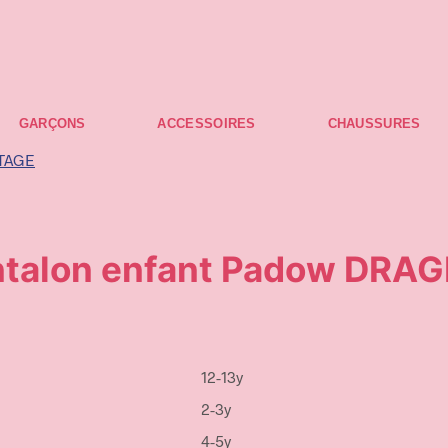
gratuits à partir de 75 € d'achat.
gratuits à partir de 100 € d'achat.
GARÇONS
ACCESSOIRES
CHAUSSURES
talon enfant Padow DRA
12-13y
2-3y
4-5y