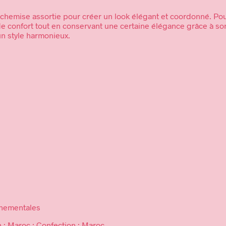
 chemise assortie pour créer un look élégant et coordonné. Po
he de confort tout en conservant une certaine élégance grâce à 
un style harmonieux.
onnementales
on : Maroc ; Confection : Maroc