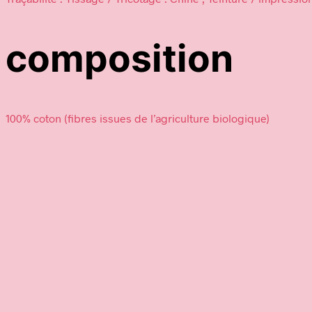
composition
100% coton (fibres issues de l’agriculture biologique)
17,95
€
39,95
€
Ajouter au panier
Choix des o