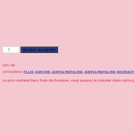
Ajouter au panier
UGS :
ND
CATÉGORIES :
FILLES
,
GARÇONS
,
JEAN'S & PANTALONS
,
JEAN'S & PANTALONS
,
NOUVEAUT