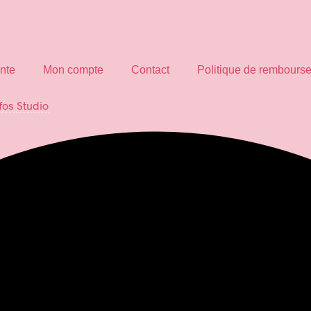
nte
Mon compte
Contact
Politique de rembours
fos Studio