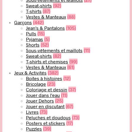
Sweat-shirts
(92)
T-shirts
(87)
Vestes & Manteaux
(88)
Garçons
(442)
Jean's & Pantalons
(105)
Pulls
(15)
Pyjamas
(5)
Shorts
(52)
Sous-vêtements et maillots
(11)
Sweat-shirts
(82)
T-shirts et chemises
(99)
Vestes & Manteaux
(61)
Jeux & Activités
(382)
Boites à histoires
(12)
Bricolage
(23)
Coloriage et dessin
(37)
Jouer dans l'eau
(11)
Jouer Dehors
(25)
Jouer en discutant
(67)
Livres
(73)
Peluches et doudous
(73)
Posters et stickers
(17)
Puzzles
(39)