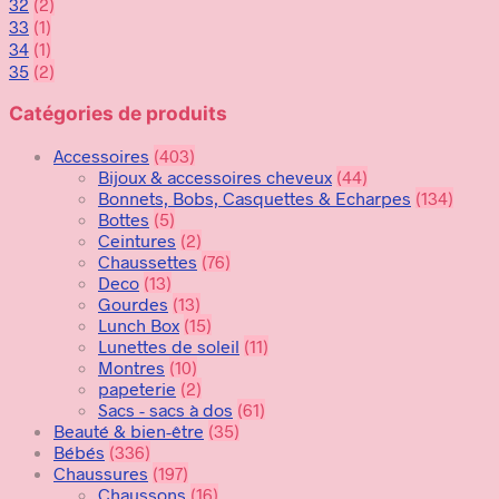
32
(2)
33
(1)
34
(1)
35
(2)
Catégories de produits
Accessoires
(403)
Bijoux & accessoires cheveux
(44)
Bonnets, Bobs, Casquettes & Echarpes
(134)
Bottes
(5)
Ceintures
(2)
Chaussettes
(76)
Deco
(13)
Gourdes
(13)
Lunch Box
(15)
Lunettes de soleil
(11)
Montres
(10)
papeterie
(2)
Sacs - sacs à dos
(61)
Beauté & bien-être
(35)
Bébés
(336)
Chaussures
(197)
Chaussons
(16)