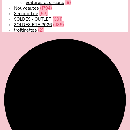
Voitures et circuits
(6)
Nouveautés
(1794)
Second Life
(52)
SOLDES - OUTLET
(391)
SOLDES ETE 2026
(486)
trottinettes
(2)