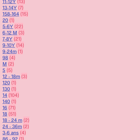
11-12Y
(13)
13-14Y
(7)
158-164
(15)
20
(1)
5-6Y
(22)
6-12 M
(3)
7-8Y
(21)
9-10Y
(14)
9-24m
(1)
98
(4)
M
(2)
S
(5)
12 - 18m
(3)
120
(1)
130
(1)
14
(104)
140
(1)
16
(71)
18
(51)
18 - 24 m
(2)
24 - 36m
(2)
3-6 ans
(4)
86 - 92
(1)