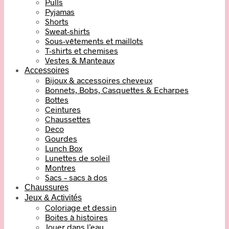
Pulls
Pyjamas
Shorts
Sweat-shirts
Sous-vêtements et maillots
T-shirts et chemises
Vestes & Manteaux
Accessoires
Bijoux & accessoires cheveux
Bonnets, Bobs, Casquettes & Echarpes
Bottes
Ceintures
Chaussettes
Deco
Gourdes
Lunch Box
Lunettes de soleil
Montres
Sacs – sacs à dos
Chaussures
Jeux & Activités
Coloriage et dessin
Boites à histoires
Jouer dans l’eau