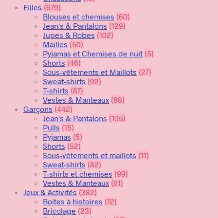
Filles
(679)
Blouses et chemises
(60)
Jean's & Pantalons
(129)
Jupes & Robes
(102)
Mailles
(50)
Pyjamas et Chemises de nuit
(5)
Shorts
(46)
Sous-vêtements et Maillots
(27)
Sweat-shirts
(92)
T-shirts
(87)
Vestes & Manteaux
(88)
Garçons
(442)
Jean's & Pantalons
(105)
Pulls
(15)
Pyjamas
(5)
Shorts
(52)
Sous-vêtements et maillots
(11)
Sweat-shirts
(82)
T-shirts et chemises
(99)
Vestes & Manteaux
(61)
Jeux & Activités
(382)
Boites à histoires
(12)
Bricolage
(23)