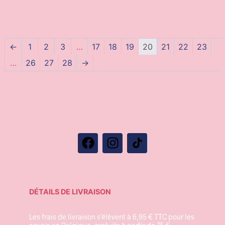
←
1
2
3
…
17
18
19
20
21
22
23
…
26
27
28
→
DÉTAILS DE LIVRAISON
Les frais de livraison s’élèvent à 6,95 € TTC pour les