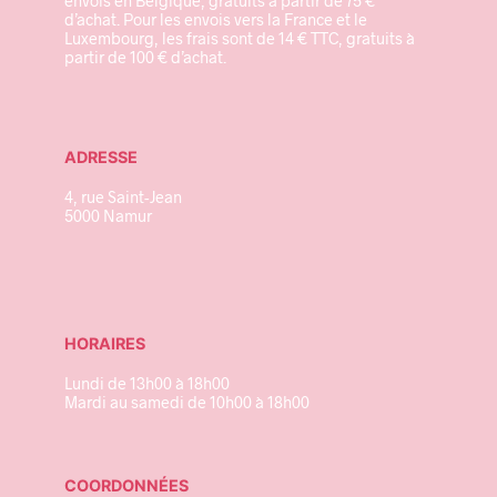
envois en Belgique, gratuits à partir de 75 €
d’achat. Pour les envois vers la France et le
Luxembourg, les frais sont de 14 € TTC, gratuits à
partir de 100 € d’achat.
ADRESSE
4, rue Saint-Jean
5000 Namur
HORAIRES
Lundi de 13h00 à 18h00
Mardi au samedi de 10h00 à 18h00
COORDONNÉES