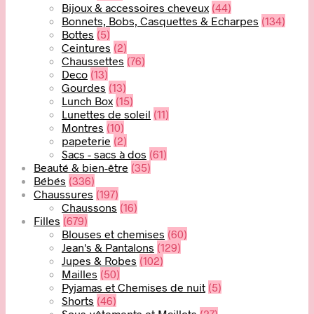
Bijoux & accessoires cheveux
(44)
Bonnets, Bobs, Casquettes & Echarpes
(134)
Bottes
(5)
Ceintures
(2)
Chaussettes
(76)
Deco
(13)
Gourdes
(13)
Lunch Box
(15)
Lunettes de soleil
(11)
Montres
(10)
papeterie
(2)
Sacs - sacs à dos
(61)
Beauté & bien-être
(35)
Bébés
(336)
Chaussures
(197)
Chaussons
(16)
Filles
(679)
Blouses et chemises
(60)
Jean's & Pantalons
(129)
Jupes & Robes
(102)
Mailles
(50)
Pyjamas et Chemises de nuit
(5)
Shorts
(46)
Sous-vêtements et Maillots
(27)