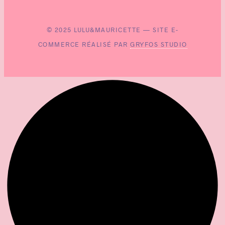
© 2025 LULU&MAURICETTE — SITE E-
COMMERCE RÉALISÉ PAR
GRYFOS STUDIO